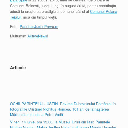
Comunei Belceşti, judeţul Iaşi în august 2013, pentru contribuţia
adusă la creşterea prestigiului comunei cât şi al
Comunei Poiana
Teiului
, încă din timpul vieţii.
Foto:
ParinteleJustinParvu.ro
Multumim
ActiveNews
!
Articole
OCHII PĂRINTELUI JUSTIN. Privirea Duhovnicului României în
fotografiile Cristinei Nichituș Roncea. 101 ani de la nașterea
Mărturisitorului de la Petru Vodă
Vineri, 14 iunie, ora 13.00, la Muzeul Unirii din Iași: Părintele
Hariton Negrea, Maica Justina Bujor, scriitoarea Magda Ursache