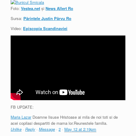
Foto:
Vestea.net
şi
News Allert Ro
Sursa:
Părintele Justin Pârvu Ro
Video:
Episcopia Scandinaviei
FB UPDATE:
Maria Lazar
Doamne Iisuse Hristoase ai mila de noi toti si de
acei copilasi despartiti de mama lor.Reunestele familia.
Unlike
·
Reply
·
Message
·
2
·
May 12 at 2:19pm