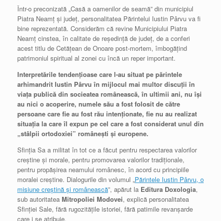
Într-o preconizată „Casă a oamenilor de seamă” din municipiul
Piatra Neamţ şi judeţ, personalitatea Părintelui Iustin Pârvu va fi
bine reprezentată. Considerăm că revine Municipiului Piatra
Neamţ cinstea, în calitate de reşedinţă de judeţ, de a conferi
acest titlu de Cetăţean de Onoare post-mortem, îmbogăţind
patrimoniul spiritual al zonei cu încă un reper important.
Interpretările tendenţioase care l-au situat pe părintele
arhimandrit Iustin Pârvu în mijlocul mai multor discuţii în
viaţa publică din socieatea românească, în ultimii ani, nu îşi
au nici o acoperire, numele său a fost folosit de către
persoane care fie au fost rău intenţionate, fie nu au realizat
situaţia la care îl expun pe cel care a fost considerat unul din
„stâlpii ortodoxiei” româneşti şi europene.
Sfinţia Sa a militat în tot ce a făcut pentru respectarea valorilor
creştine şi morale, pentru promovarea valorilor tradiţionale,
pentru propăşirea neamului românesc, în acord cu principiile
moralei creştine. Dialogurile din volumul „
Părintele Iustin Pârvu, o
misiune creştină şi românească
”, apărut la
Editura Doxologia
,
sub autoritatea
Mitropoliei Modovei
, explică personalitatea
Sfinţiei Sale, fără rugozităţile istoriei, fără patimile revanşarde
care i se atribuie.