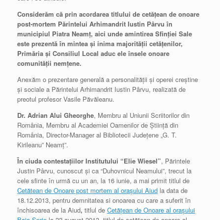
Considerăm că prin acordarea titlului de cetăţean de onoare
post-mortem Părintelui Arhimandrit Iustin Pârvu în
municipiul Piatra Neamţ, aici unde amintirea Sfinţiei Sale
este prezentă în mintea şi inima majorităţii cetăţenilor,
Primăria şi Consiliul Local aduc ele însele onoare
comunităţii nemţene.
Anexăm o prezentare generală a personalităţii şi operei creştine
şi sociale a Părintelui Arhimandrit Iustin Pârvu, realizată de
preotul profesor Vasile Păvăleanu.
Dr. Adrian Alui Gheorghe
, Membru al Uniunii Scriitorilor din
România, Membru al Academiei Oamenilor de Ştiinţă din
România, Director-Manager al Bibliotecii Judeţene „G. T.
Kirileanu” Neamţ”.
În ciuda contestaţiilor Institutului “Elie Wiesel”
, Părintele
Justin Pârvu, cunoscut şi ca “Duhovnicul Neamului”, trecut la
cele sfinte în urmă cu un an, la 16 iunie, a mai primit titlul de
Cetătean de Onoare post mortem al orașului Aiud
la data de
18.12.2013, pentru demnitatea si onoarea cu care a suferit în
închisoarea de la Aiud
,
titlul de
Cetăţean de Onoare al oraşului
Baia Sprie
la 22 august 2013, titlul de cetăţean de onoare al