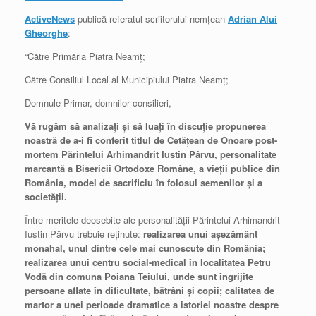
ActiveNews
publică referatul scriitorului nemţean
Adrian Alui
Gheorghe
:
“Către Primăria Piatra Neamţ;
Către Consiliul Local al Municipiului Piatra Neamţ;
Domnule Primar, domnilor consilieri,
Vă rugăm să analizaţi şi să luaţi în discuţie propunerea
noastră de a-i fi conferit titlul de Cetăţean de Onoare post-
mortem Părintelui Arhimandrit Iustin Pârvu, personalitate
marcantă a Bisericii Ortodoxe Române, a vieţii publice din
România, model de sacrificiu în folosul semenilor şi a
societăţii.
Între meritele deosebite ale personalităţii Părintelui Arhimandrit
Iustin Pârvu trebuie reţinute:
realizarea unui aşezământ
monahal, unul dintre cele mai cunoscute din România;
realizarea unui centru social-medical în localitatea Petru
Vodă din comuna Poiana Teiului, unde sunt îngrijite
persoane aflate în dificultate, bătrâni şi copii; calitatea de
martor a unei perioade dramatice a istoriei noastre despre