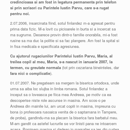
credincioasa si am fost in legatura permanenta prin telefon
si prin scrisori cu Parintele Iustin Parvu, care s-a rugat
pentru noi.
2.07.2006, insarcinata fiind, sotul finlandez m-a agresat pentru
prima data fizic. M-a lovit cu picioarele in burta si a incercat sa
ma sugrume. Deoarece provin dintr-o familie onorabila, mi-a fost
rusine sa ma duc la politie si sa fac plangere. Am fost la spital si
in fisa medicala e specificata agresiunea.
Cu ajutorul rugaciunilor Parintelui Iustin Parvu, Maria, al
treilea copil al meu, Maria, s-a nascut in ianuarie 2007, la
termen, cu greutate normala
(tot prin cezariana bineinteles, dar
fara nici o complicatie
).
01.07.2007. Ne pregateam sa mergem la biserica ortodoxa, unde
urma sa aiba loc slujba in limba romana. Sotul finlandez a
inceput sa o loveasca pe fiica mea Andreea, pe motiv ca ea
descoperise niste role ascunse in masina. Am scos-o pe
Andreea din mainile lui, am urcat copiii in masina, impreuna cu
bona (o profesoara rusoaica venita de o saptamana in Tampere,
de proba), gandindu-ma sa plecam la biserica fara barbatul meu.
M-am gandit ca astefel lucrurile se vor linisti pana ne intoarcem
acasa. Pornisem masina si dadean in marsalier sa ies din curtea