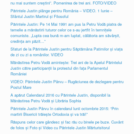
nu mai suntem creştini”. Pomenirea de trei ani. FOTO/VIDEO
Părintele Justin plânge pentru România – VIDEO. 1 Iunie –
Sfântul Justin Martirul şi Filosoful
Părintele Justin: Pe 14 Mai 1991 am pus la Petru Vodă piatra de
temelie a mănăstirii tuturor celor ce s-au jertfit în temniţele
comuniste. „Lupta cea bună m-am luptat, călătoria am săvârşit,
credinţa am păzit…”
Sfaturi de la Părintele Justin pentru Săptămâna Patimilor şi viaţa
de zi cu zi a românilor. VIDEO
Mănăstirea Petru Vodă aminteşte: Trei ani de la Apelul Părintelui
Justin către participanţii la protestul din faţa Parlamentul
României
VIDEO: Părintele Justin Pârvu – Rugăciunea de dezlegare pentru
Postul Mare
A apărut Calendarul 2016 cu Părintele Justin, disponibil la
Mănăstirea Petru Vodă şi Librăria Sophia
Părintele Justin Pârvu în calendarul lunii octombrie 2015: “Prin
martirii Bisericii trăieşte Ortodoxia şi va trăi!”
Răspuns celor care gândesc şi fac rău cu binele pe buze. Cuvânt
de folos şi Foto şi Video cu Părintele Justin Mărturisitorul