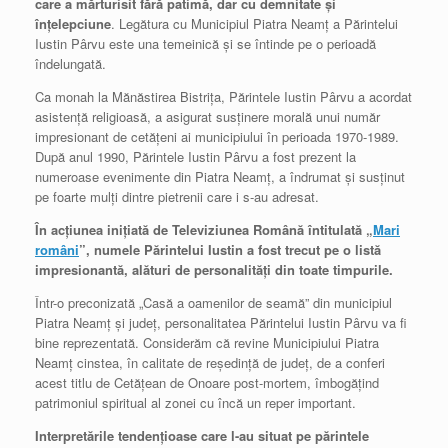
care a mărturisit fără patimă, dar cu demnitate şi
înţelepciune
. Legătura cu Municipiul Piatra Neamţ a Părintelui
Iustin Pârvu este una temeinică şi se întinde pe o perioadă
îndelungată.
Ca monah la Mănăstirea Bistriţa, Părintele Iustin Pârvu a acordat
asistenţă religioasă, a asigurat susţinere morală unui număr
impresionant de cetăţeni ai municipiului în perioada 1970-1989.
După anul 1990, Părintele Iustin Pârvu a fost prezent la
numeroase evenimente din Piatra Neamţ, a îndrumat şi susţinut
pe foarte mulţi dintre pietrenii care i s-au adresat.
În acţiunea iniţiată de Televiziunea Română întitulată „
Mari
români
”, numele Părintelui Iustin a fost trecut pe o listă
impresionantă, alături de personalităţi din toate timpurile.
Într-o preconizată „Casă a oamenilor de seamă” din municipiul
Piatra Neamţ şi judeţ, personalitatea Părintelui Iustin Pârvu va fi
bine reprezentată. Considerăm că revine Municipiului Piatra
Neamţ cinstea, în calitate de reşedinţă de judeţ, de a conferi
acest titlu de Cetăţean de Onoare post-mortem, îmbogăţind
patrimoniul spiritual al zonei cu încă un reper important.
Interpretările tendenţioase care l-au situat pe părintele