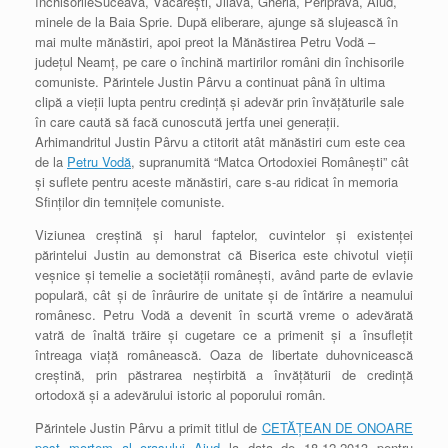
închisorileSuceava, Văcăreşti, Jilava, Gherla, Periprava, Aiud,
minele de la Baia Sprie. După eliberare, ajunge să slujească în
mai multe mănăstiri, apoi preot la Mănăstirea Petru Vodă –
judeţul Neamţ, pe care o închină martirilor români din închisorile
comuniste. Părintele Justin Pârvu a continuat până în ultima
clipă a vieţii lupta pentru credinţă şi adevăr prin învăţăturile sale
în care caută să facă cunoscută jertfa unei generaţii.
Arhimandritul Justin Pârvu a ctitorit atât mănăstiri cum este cea
de la
Petru Vodă
, supranumită “Matca Ortodoxiei Româneşti” cât
şi suflete pentru aceste mănăstiri, care s-au ridicat în memoria
Sfinţilor din temniţele comuniste.
Viziunea creştină şi harul faptelor, cuvintelor şi existenţei
părintelui Justin au demonstrat că Biserica este chivotul vieţii
veşnice şi temelie a societăţii româneşti, având parte de evlavie
populară, cât şi de înrâurire de unitate şi de întărire a neamului
românesc. Petru Vodă a devenit în scurtă vreme o adevărată
vatră de înaltă trăire şi cugetare ce a primenit şi a însufleţit
întreaga viaţă românească. Oaza de libertate duhovnicească
creştină, prin păstrarea neştirbită a învăţăturii de credinţă
ortodoxă şi a adevărului istoric al poporului român.
Părintele Justin Pârvu a primit titlul de
CETĂȚEAN DE ONOARE
post mortem al orașului Aiud
la data de 18.12.2013 pentru