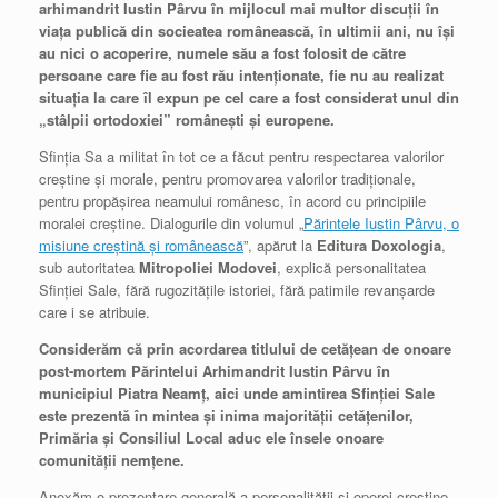
arhimandrit Iustin Pârvu în mijlocul mai multor discuţii în
viaţa publică din socieatea românească, în ultimii ani, nu îşi
au nici o acoperire, numele său a fost folosit de către
persoane care fie au fost rău intenţionate, fie nu au realizat
situaţia la care îl expun pe cel care a fost considerat unul din
„stâlpii ortodoxiei” româneşti şi europene.
Sfinţia Sa a militat în tot ce a făcut pentru respectarea valorilor
creştine şi morale, pentru promovarea valorilor tradiţionale,
pentru propăşirea neamului românesc, în acord cu principiile
moralei creştine. Dialogurile din volumul „
Părintele Iustin Pârvu, o
misiune creştină şi românească
”, apărut la
Editura Doxologia
,
sub autoritatea
Mitropoliei Modovei
, explică personalitatea
Sfinţiei Sale, fără rugozităţile istoriei, fără patimile revanşarde
care i se atribuie.
Considerăm că prin acordarea titlului de cetăţean de onoare
post-mortem Părintelui Arhimandrit Iustin Pârvu în
municipiul Piatra Neamţ, aici unde amintirea Sfinţiei Sale
este prezentă în mintea şi inima majorităţii cetăţenilor,
Primăria şi Consiliul Local aduc ele însele onoare
comunităţii nemţene.
Anexăm o prezentare generală a personalităţii şi operei creştine