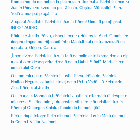
Pomenirea de doi ani de la plecarea la Domnul a Părintelui nostru
Justin Pârvu va avea loc pe 13 iunie. Obştea Mănăstirii Petru
Vodă a început pregătirile
A apărut Acatistul Părintelui Justin Pârvu! Unde îl puteţi gasi.
INFO / AUDIO
Părintele Justin Pârvu, desculţ pentru Hristos la Aiud. O amintire
despre dragostea frăţească întru Mântuitorul nostru evocată de
regretatul Grigore Caraza
„Împotrivirea Părintelui Justin faţă de noile acte biometrice cu cip
a avut-o ca descoperire directă de la Duhul Sfânt”. Mărturisirea
ucenicului Gurie
O mare minune a Părintelui Justin Pârvu trăită de Părintele
Hariton Negrea, actualul stareţ de la Petru Vodă. 10 Februarie –
Ziua Părintelui Justin
O minune la Mormântul Părintelui Justin şi alte mărturii despre o
minune a Sf. Nectarie şi dragostea sfinţilor mărturisitori Justin
Pârvu şi Gheorghe Calciu dincolo de hotarele ţării
Picturi după fotografii din albumul Părintele Justin Mărturisitorul
la Centrul Militar Naţional