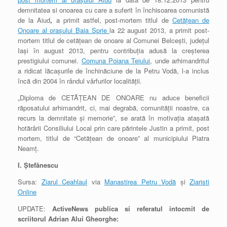
demnitatea si onoarea cu care a suferit în închisoarea comunistă
de la Aiud
,
a primit astfel, post-mortem titlul de
Cetăţean de
Onoare al oraşului Baia Sprie
la 22 august 2013, a primit post-
mortem titlul de cetăţean de onoare al Comunei Belceşti, judeţul
Iaşi în august 2013, pentru contribuţia adusă la creşterea
prestigiului comunei.
Comuna Poiana Teiului
, unde arhimandritul
a ridicat lăcaşurile de închinăciune de la Petru Vodă, l-a inclus
încă din 2004 în rândul vârfurilor localităţii.
„Diploma de CETĂŢEAN DE ONOARE nu aduce beneficii
răposatului arhimandrit, ci, mai degrabă, comunităţii noastre, ca
recurs la demnitate şi memorie”, se arată în motivaţia ataşată
hotărârii Consiliului Local prin care părintele Justin a primit, post
mortem, titlul de “Cetăţean de onoare” al municipiului Piatra
Neamţ.
I. Ştefănescu
Sursa:
Ziarul Ceahlaul
via
Manastirea Petru Vodă
şi
Ziaristi
Online
UPDATE:
ActiveNews publica si referatul intocmit de
scriitorul Adrian Alui Gheorghe: