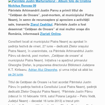
Părintele Arhimandrit Justin Parvu a primit titlul de
“Cetăţean de Onoare”, post-mortem, al municipiului Piatra
Neamţ, în semn de recunoaştere şi apreciere a activităţii
sale, transmite
Ziarul Ceahlăul
. Părintele Justin a fost
desemnat “Cetăţean de Onoare” al mai multor oraşe din
România, informează
Ziaristi Online
.
Consilierii locali ai municipiului Piatra Neamţ au aprobat în
şedinţa festivă de vineri, 27 iunie – dedicată Zilelor oraşului
Piatra Neamţ, în unanimitate, ca Părintele Arhimandritul Justin
Pârvu să devină, post mortem, „Cetăţean de onoare” al
municipiului Piatra Neamţ. Iniţiativa i-a aparţinut primarului
Gheorghe Ştefan, la propunerea directorului Bibliotecii Judeţene
K.T. Kirileanu,
Adrian Alui Gheorghe
, şi urma iniţial să aibă loc
pe 24 iunie
.
Titlul de Cetăţean de Onoare i-a fost acordat Părintelui Justin
Pârvu în şedinţa festivă a Consiliului Local Piatra Neamţ, şedinţă
dedicată Zilelor Oraşului Piatra Neamţ. “Părintele Justin Pârvu
(născut în 10 februarie 1919, satul Poiana Largului – Petru Vodă,
Judeţul Neamţ – decedat 16 iunie 2013) a trecut prin