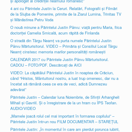
și apologet al credinței neamului românesc”
4 ani cu Părintele Justin la Ceruri. Relatări, Fotografii şi Filmări
de la Slujba de Pomenire, primite de la Ziarul Lumina, Trinitas TV
şi Mănăstirea Petru Voda
O nouă minune a Părintelui Justin Pârvu: viaţă pentru Maria, fiica
doctoriţei Camelia Smicală, acum răpită de Finlanda
O stradă din Târgu Neamţ va purta numele Părintelui Justin
Pârvu Mărturisitorul. VIDEO – Primăria şi Consiliul Local Târgu
Neamţ cinstesc memoria marilor personalităţi româneşti
CALENDAR 2017 cu Părintele Justin Pârvu Mărturisitorul.
CADOU – FOTO/PDF. Descărcaţi de AICI
VIDEO: La căpătâiul Părintelui Justin în noaptea de Crăciun,
când “Hristos, Mântuitorul nostru, a luat trup omenesc, dar nu a
încetat să rămână ceea ce era de veci, adică Dumnezeu
adevărat”
Părintele Justin – Calendar luna Noiembrie, de Sfinţii Arhangheli
Mihail şi Gavriil. Şi o înregistrare de la un hram cu ÎPS Teofan.
AUDIO/VIDEO
„Mamele joacă rolul cel mai important în formarea copilului” –
Părintele Justin într-un nou FILM DOCUMENTAR – STAREŢUL
Părintele Justin: „În momentul în care am pierdut porunca iubirii,