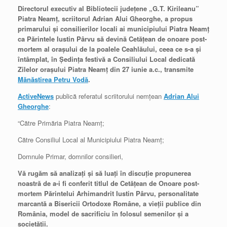
Directorul executiv al Bibliotecii judeţene „G.T. Kirileanu”
Piatra Neamţ, scriitorul Adrian Alui Gheorghe, a propus
primarului şi consilierilor locali ai municipiului Piatra Neamţ
ca Părintele Iustin Pârvu să devină Cetăţean de onoare post-
mortem al oraşului de la poalele Ceahlăului, ceea ce s-a şi
întâmplat, în Şedinţa festivă a Consiliului Local dedicată
Zilelor oraşului Piatra Neamţ din 27 iunie a.c., transmite
Mănăstirea Petru Vodă
.
ActiveNews
publică referatul scriitorului nemţean
Adrian Alui
Gheorghe
:
“Către Primăria Piatra Neamţ;
Către Consiliul Local al Municipiului Piatra Neamţ;
Domnule Primar, domnilor consilieri,
Vă rugăm să analizaţi şi să luaţi în discuţie propunerea
noastră de a-i fi conferit titlul de Cetăţean de Onoare post-
mortem Părintelui Arhimandrit Iustin Pârvu, personalitate
marcantă a Bisericii Ortodoxe Române, a vieţii publice din
România, model de sacrificiu în folosul semenilor şi a
societăţii.