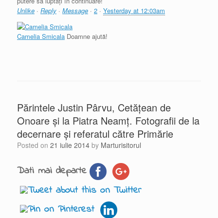
putere să luptați în continuare!
Unlike
·
Reply
·
Message
·
2
·
Yesterday at 12:03am
Camelia Smicala
Doamne ajută!
Părintele Justin Pârvu, Cetățean de
Onoare şi la Piatra Neamț. Fotografii de la
decernare şi referatul către Primărie
Posted on
21 iulie 2014
by
Marturisitorul
Dati mai departe