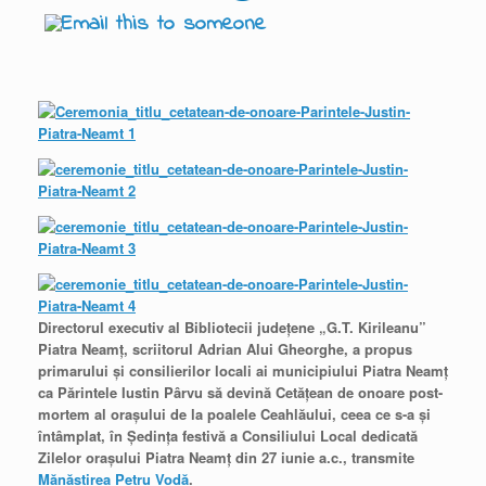
Directorul executiv al Bibliotecii judeţene „G.T. Kirileanu”
Piatra Neamţ, scriitorul Adrian Alui Gheorghe, a propus
primarului şi consilierilor locali ai municipiului Piatra Neamţ
ca Părintele Iustin Pârvu să devină Cetăţean de onoare post-
mortem al oraşului de la poalele Ceahlăului, ceea ce s-a şi
întâmplat, în Şedinţa festivă a Consiliului Local dedicată
Zilelor oraşului Piatra Neamţ din 27 iunie a.c., transmite
Mănăstirea Petru Vodă
.