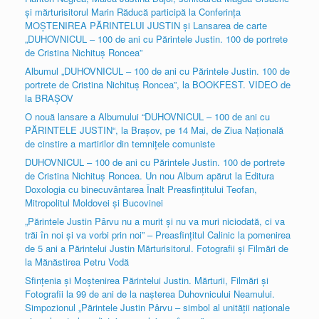
și mărturisitorul Marin Răducă participă la Conferința
MOȘTENIREA PĂRINTELUI JUSTIN și Lansarea de carte
„DUHOVNICUL – 100 de ani cu Părintele Justin. 100 de portrete
de Cristina Nichituș Roncea”
Albumul „DUHOVNICUL – 100 de ani cu Părintele Justin. 100 de
portrete de Cristina Nichituș Roncea”, la BOOKFEST. VIDEO de
la BRAȘOV
O nouă lansare a Albumului “DUHOVNICUL – 100 de ani cu
PĂRINTELE JUSTIN“, la Brașov, pe 14 Mai, de Ziua Națională
de cinstire a martirilor din temnițele comuniste
DUHOVNICUL – 100 de ani cu Părintele Justin. 100 de portrete
de Cristina Nichituș Roncea. Un nou Album apărut la Editura
Doxologia cu binecuvântarea Înalt Preasfințitului Teofan,
Mitropolitul Moldovei și Bucovinei
„Părintele Justin Pârvu nu a murit şi nu va muri niciodată, ci va
trăi în noi şi va vorbi prin noi” – Preasfințitul Calinic la pomenirea
de 5 ani a Părintelui Justin Mărturisitorul. Fotografii și Filmări de
la Mănăstirea Petru Vodă
Sfințenia și Moștenirea Părintelui Justin. Mărturii, Filmări și
Fotografii la 99 de ani de la nașterea Duhovnicului Neamului.
Simpozionul „Părintele Justin Pârvu – simbol al unității naționale