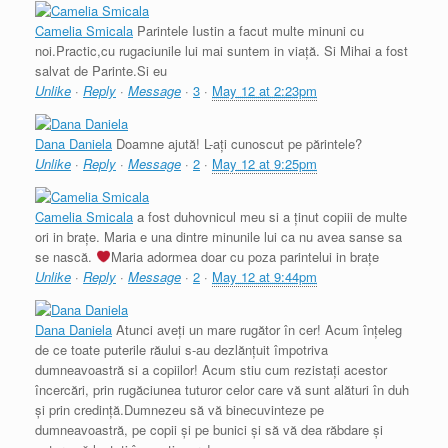
Camelia Smicala
Parintele Iustin a facut multe minuni cu
noi.Practic,cu rugaciunile lui mai suntem in viață. Si Mihai a fost
salvat de Parinte.Si eu
Unlike
·
Reply
·
Message
·
3
·
May 12 at 2:23pm
Dana Daniela
Doamne ajută! L-ați cunoscut pe părintele?
Unlike
·
Reply
·
Message
·
2
·
May 12 at 9:25pm
Camelia Smicala
a fost duhovnicul meu si a ținut copiii de multe
ori in brațe. Maria e una dintre minunile lui ca nu avea sanse sa
se nască.
Maria adormea doar cu poza parintelui in brațe
Unlike
·
Reply
·
Message
·
2
·
May 12 at 9:44pm
Dana Daniela
Atunci aveți un mare rugător în cer! Acum înțeleg
de ce toate puterile răului s-au dezlănțuit împotriva
dumneavoastră si a copiilor! Acum stiu cum rezistați acestor
încercări, prin rugăciunea tuturor celor care vă sunt alături în duh
și prin credință.Dumnezeu să vă binecuvinteze pe
dumneavoastră, pe copii și pe bunici și să vă dea răbdare și