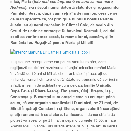
mică, Maria (
foto mai sus împreună cu sora sa mai mare,
Andreea
), s-a născut numai datorită sfaturilor şi rugăciunilor
Părintelui Justin, după cum veţi afla de mai jos, ceea ce ne
dă mari speranţe că, tot prin grija bunului nostru Parinte
Justin, cu ajutorul rugăciunile Sfinţiei Sale, de-acolo din
Ceruri de unde ne ocroteşte Duhovnicul Neamului, cei doi
copii se vor întoarce acasă, la mama lor şi, sperăm, şi în
România lor. Rugaţi-vă pentru Maria şi Mihail!
În lipsa unei reacții ferme din partea statului român, care
neglijează de doi ani rezolvarea situației minorilor români Maria,
în vârstă de 10 ani și Mihai, de 11 ani, răpiți și abuzați de
Finlanda, români din țară și străinătate au transmis că vor ieși în
stradă în semn de solidaritate cu încercata familie Smicală.
După Deva şi Piatra Neamţ, Timișoara, Cluj, Brașov, Iași,
Constanța și București sunt orașele care au anunțat, până
acum, că vor organiza manifestații Duminică, pe 21 mai, de
Sfinții Împărați Constantin și Elena, organizatorii încurajând
și alți români să li se alăture.
La București, demonstrația de
protest va avea lor pe 21 mai, începând cu orele 13.00, în fața
Ambasadei Finlandei, din strada Atena nr. 2, și de aici la sediul