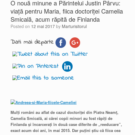
O nouă minune a Părintelui Justin Pârvu:
viaţă pentru Maria, fiica doctoriţei Camelia
Smicală, acum răpită de Finlanda
Posted on
12 mai 2017
by
Marturisitorul
Dati mai departe
Mulţi români au aflat de cazul doctoriţei din Piatra Neamţ,
Camelia Smicală, ai cărei copii minori au fost răpiţi de
Finlanda şi încarceraţi în două case diferite de „reeducare”,
exact acum doi ani, în mai 2015. Dar puţini ştiu că fiica cea