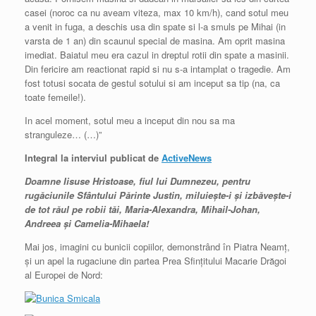
casei (noroc ca nu aveam viteza, max 10 km/h), cand sotul meu
a venit in fuga, a deschis usa din spate si l-a smuls pe Mihai (in
varsta de 1 an) din scaunul special de masina. Am oprit masina
imediat. Baiatul meu era cazul in dreptul rotii din spate a masinii.
Din fericire am reactionat rapid si nu s-a intamplat o tragedie. Am
fost totusi socata de gestul sotului si am inceput sa tip (na, ca
toate femeile!).
In acel moment, sotul meu a inceput din nou sa ma
stranguleze… (…)”
Integral la interviul publicat de
ActiveNews
Doamne Iisuse Hristoase, fiul lui Dumnezeu, pentru
rugăciunile Sfântului Părinte Justin, miluieşte-i şi izbăveşte-i
de tot răul pe robii tăi, Maria-Alexandra, Mihail-Johan,
Andreea şi Camelia-Mihaela!
Mai jos, imagini cu bunicii copiilor, demonstrând în Piatra Neamţ,
şi un apel la rugaciune din partea Prea Sfinţitului Macarie Drăgoi
al Europei de Nord: