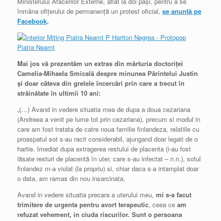
Ministerului Afacerilor Externe, aflat la doi pași, pentru a se
înmâna ofițerului de permanență un protest oficial,
se anunță pe
Facebook
.
Mai jos vă prezentăm un extras din mărturia doctoriţei
Camelia-Mihaela Smicală despre minunea Părintelui Justin
şi doar câteva din grelele încercări prin care a trecut în
străinătate în ultimii 10 ani:
„(…) Avand in vedere situatia mea de dupa a doua cezariana
(Andreea a venit pe lume tot prin cezariana), precum si modul in
care am fost tratata de catre noua familie finlandeza, relatiile cu
proaspatul sot s-au racit considerabil, ajungand doar legati de o
hartie. Imediat dupa extragerea restului de placenta (i-au fost
lăsate resturi de placentă în uter, care s-au infectat – n.n.), sotul
finlandez m-a violat (la propriu) si, chiar daca s-a intamplat doar
o data, am ramas din nou insarcinata.
Avand in vedere situatia precara a uterului meu,
mi s-a facut
trimitere de urgenta pentru avort terapeutic
, ceea ce
am
refuzat vehement, in ciuda riscurilor. Sunt o persoana