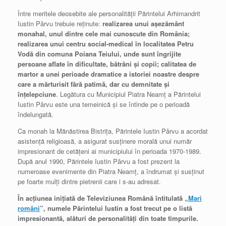
Între meritele deosebite ale personalităţii Părintelui Arhimandrit
Iustin Pârvu trebuie reţinute:
realizarea unui aşezământ
monahal, unul dintre cele mai cunoscute din România;
realizarea unui centru social-medical în localitatea Petru
Vodă din comuna Poiana Teiului, unde sunt îngrijite
persoane aflate în dificultate, bătrâni şi copii; calitatea de
martor a unei perioade dramatice a istoriei noastre despre
care a mărturisit fără patimă, dar cu demnitate şi
înţelepciune
. Legătura cu Municipiul Piatra Neamţ a Părintelui
Iustin Pârvu este una temeinică şi se întinde pe o perioadă
îndelungată.
Ca monah la Mănăstirea Bistriţa, Părintele Iustin Pârvu a acordat
asistenţă religioasă, a asigurat susţinere morală unui număr
impresionant de cetăţeni ai municipiului în perioada 1970-1989.
După anul 1990, Părintele Iustin Pârvu a fost prezent la
numeroase evenimente din Piatra Neamţ, a îndrumat şi susţinut
pe foarte mulţi dintre pietrenii care i s-au adresat.
În acţiunea iniţiată de Televiziunea Română întitulată „
Mari
români
”, numele Părintelui Iustin a fost trecut pe o listă
impresionantă, alături de personalităţi din toate timpurile.