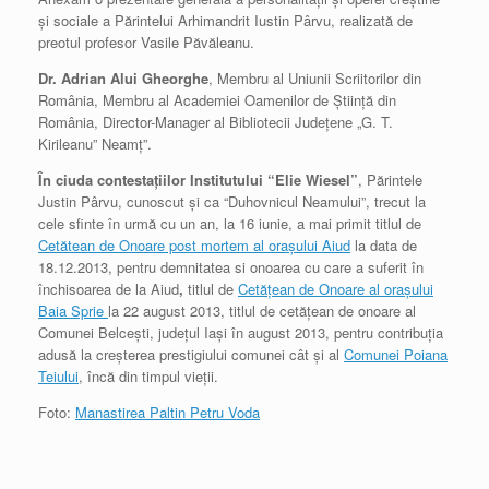
şi sociale a Părintelui Arhimandrit Iustin Pârvu, realizată de
preotul profesor Vasile Păvăleanu.
Dr. Adrian Alui Gheorghe
, Membru al Uniunii Scriitorilor din
România, Membru al Academiei Oamenilor de Ştiinţă din
România, Director-Manager al Bibliotecii Judeţene „G. T.
Kirileanu” Neamţ”.
În ciuda contestaţiilor Institutului “Elie Wiesel”
, Părintele
Justin Pârvu, cunoscut şi ca “Duhovnicul Neamului”, trecut la
cele sfinte în urmă cu un an, la 16 iunie, a mai primit titlul de
Cetătean de Onoare post mortem al orașului Aiud
la data de
18.12.2013, pentru demnitatea si onoarea cu care a suferit în
închisoarea de la Aiud
,
titlul de
Cetăţean de Onoare al oraşului
Baia Sprie
la 22 august 2013, titlul de cetăţean de onoare al
Comunei Belceşti, judeţul Iaşi în august 2013, pentru contribuţia
adusă la creşterea prestigiului comunei cât şi al
Comunei Poiana
Teiului
, încă din timpul vieţii.
Foto:
Manastirea Paltin Petru Voda