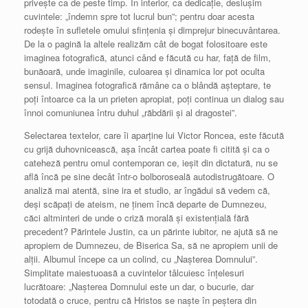
priveşte ca de peste timp. În interior, ca dedicaţie, desluşim
cuvintele: „îndemn spre tot lucrul bun”; pentru doar acesta
rodeşte în sufletele omului sfinţenia şi dimprejur binecuvântarea.
De la o pagină la altele realizăm cât de bogat folositoare este
imaginea fotografică, atunci când e făcută cu har, faţă de film,
bunăoară, unde imaginile, culoarea şi dinamica lor pot oculta
sensul. Imaginea fotografică rămâne ca o blândă aşteptare, te
poţi întoarce ca la un prieten apropiat, poţi continua un dialog sau
înnoi comuniunea întru duhul „răbdării şi al dragostei”.
Selectarea textelor, care îi aparţine lui Victor Roncea, este făcută
cu grijă duhovnicească, aşa încât cartea poate fi citită şi ca o
cateheză pentru omul contemporan ce, ieşit din dictatură, nu se
află încă pe sine decât într-o bolboroseală autodistrugătoare. O
analiză mai atentă, sine ira et studio, ar îngădui să vedem că,
deşi scăpaţi de ateism, ne ţinem încă departe de Dumnezeu,
căci altminteri de unde o criză morală şi existenţială fără
precedent? Părintele Justin, ca un părinte iubitor, ne ajută să ne
apropiem de Dumnezeu, de Biserica Sa, să ne apropiem unii de
alţii. Albumul începe ca un colind, cu „Naşterea Domnului”.
Simplitate maiestuoasă a cuvintelor tâlcuiesc înţelesuri
lucrătoare: „Naşterea Domnului este un dar, o bucurie, dar
totodată o cruce, pentru că Hristos se naşte în peştera din