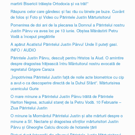
martirii Bisericii trăieşte Ortodoxia şi va trăi!”
Răspuns celor care gândesc şi fac rău cu binele pe buze. Cuvânt
de folos şi Foto şi Video cu Părintele Justin Mărturisitorul
Pomenirea de doi ani de la plecarea la Domnul a Părintelui nostru
Justin Pârvu va avea loc pe 13 iunie. Obştea Mănăstirii Petru
Vodă a început pregătirile
A apărut Acatistul Părintelui Justin Pârvu! Unde îl puteţi gasi.
INFO / AUDIO
Părintele Justin Pârvu, desculţ pentru Hristos la Aiud. O amintire
despre dragostea frăţească întru Mântuitorul nostru evocată de
regretatul Grigore Caraza
„Împotrivirea Părintelui Justin faţă de noile acte biometrice cu cip
a avut-o ca descoperire directă de la Duhul Sfânt”. Mărturisirea
ucenicului Gurie
O mare minune a Părintelui Justin Pârvu trăită de Părintele
Hariton Negrea, actualul stareţ de la Petru Vodă. 10 Februarie –
Ziua Părintelui Justin
O minune la Mormântul Părintelui Justin şi alte mărturii despre o
minune a Sf. Nectarie şi dragostea sfinţilor mărturisitori Justin
Pârvu şi Gheorghe Calciu dincolo de hotarele ţării
Picturi după fotografii din albumul Părintele Justin Mărturisitorul