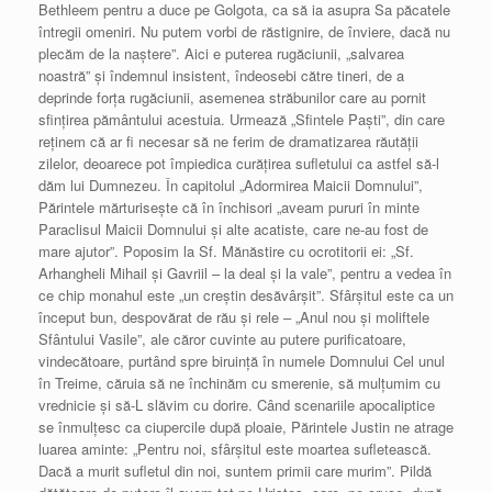
Bethleem pentru a duce pe Golgota, ca să ia asupra Sa păcatele
întregii omeniri. Nu putem vorbi de răstignire, de înviere, dacă nu
plecăm de la naştere”. Aici e puterea rugăciunii, „salvarea
noastră” şi îndemnul insistent, îndeosebi către tineri, de a
deprinde forţa rugăciunii, asemenea străbunilor care au pornit
sfinţirea pământului acestuia. Urmează „Sfintele Paşti”, din care
reţinem că ar fi necesar să ne ferim de dramatizarea răutăţii
zilelor, deoarece pot împiedica curăţirea sufletului ca astfel să-l
dăm lui Dumnezeu. În capitolul „Adormirea Maicii Domnului”,
Părintele mărturiseşte că în închisori „aveam pururi în minte
Paraclisul Maicii Domnului şi alte acatiste, care ne-au fost de
mare ajutor”. Poposim la Sf. Mănăstire cu ocrotitorii ei: „Sf.
Arhangheli Mihail şi Gavriil – la deal şi la vale”, pentru a vedea în
ce chip monahul este „un creştin desăvârşit”. Sfârşitul este ca un
început bun, despovărat de rău şi rele – „Anul nou şi moliftele
Sfântului Vasile”, ale căror cuvinte au putere purificatoare,
vindecătoare, purtând spre biruinţă în numele Domnului Cel unul
în Treime, căruia să ne închinăm cu smerenie, să mulţumim cu
vrednicie şi să-L slăvim cu dorire. Când scenariile apocaliptice
se înmulţesc ca ciupercile după ploaie, Părintele Justin ne atrage
luarea aminte: „Pentru noi, sfârşitul este moartea sufletească.
Dacă a murit sufletul din noi, suntem primii care murim”. Pildă