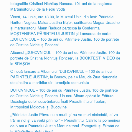
fotografiile Cristinei Nichituș Roncea. 101 ani de la nașterea
Mărturisitorului de la Petru Vodă
Vineri, 14 iunie, ora 13.00, la Muzeul Unirii din Iași: Părintele
Hariton Negrea, Maica Justina Bujor, scriitoarea Magda Ursache
și mărturisitorul Marin Răducă participă la Conferința
MOȘTENIREA PĂRINTELUI JUSTIN și Lansarea de carte
„DUHOVNICUL – 100 de ani cu Părintele Justin. 100 de portrete
de Cristina Nichituș Roncea”
Albumul „DUHOVNICUL – 100 de ani cu Părintele Justin. 100 de
portrete de Cristina Nichituș Roncea”, la BOOKFEST. VIDEO de
la BRAȘOV
O nouă lansare a Albumului “DUHOVNICUL – 100 de ani cu
PĂRINTELE JUSTIN“, la Brașov, pe 14 Mai, de Ziua Națională
de cinstire a martirilor din temnițele comuniste
DUHOVNICUL – 100 de ani cu Părintele Justin. 100 de portrete
de Cristina Nichituș Roncea. Un nou Album apărut la Editura
Doxologia cu binecuvântarea Înalt Preasfințitului Teofan,
Mitropolitul Moldovei și Bucovinei
„Părintele Justin Pârvu nu a murit şi nu va muri niciodată, ci va
trăi în noi şi va vorbi prin noi” – Preasfințitul Calinic la pomenirea
de 5 ani a Părintelui Justin Mărturisitorul. Fotografii și Filmări de
la Mănăstirea Petru Vodă