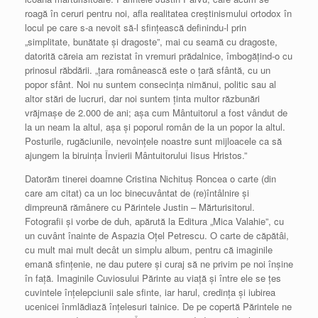
roagă în ceruri pentru noi, afla realitatea creştinismului ortodox în
locul pe care s-a nevoit să-l sfinţească definindu-l prin
„simplitate, bunătate şi dragoste”, mai cu seamă cu dragoste,
datorită căreia am rezistat în vremuri prădalnice, îmbogăţind-o cu
prinosul răbdării. „ţara românească este o ţară sfântă, cu un
popor sfânt. Noi nu suntem consecinţa nimănui, politic sau al
altor stări de lucruri, dar noi suntem ţinta multor răzbunări
vrăjmaşe de 2.000 de ani; aşa cum Mântuitorul a fost vândut de
la un neam la altul, aşa şi poporul român de la un popor la altul.
Posturile, rugăciunile, nevoinţele noastre sunt mijloacele ca să
ajungem la biruinţa Învierii Mântuitorului Iisus Hristos.”
Datorăm tinerei doamne Cristina Nichituş Roncea o carte (din
care am citat) ca un loc binecuvântat de (re)întâlnire şi
dimpreună rămânere cu Părintele Justin – Mărturisitorul.
Fotografii şi vorbe de duh, apărută la Editura „Mica Valahie”, cu
un cuvânt înainte de Aspazia Oţel Petrescu. O carte de căpătâi,
cu mult mai mult decât un simplu album, pentru că imaginile
emană sfinţenie, ne dau putere şi curaj să ne privim pe noi înşine
în faţă. Imaginile Cuviosului Părinte au viaţă şi între ele se ţes
cuvintele înţelepciunii sale sfinte, iar harul, credinţa şi iubirea
ucenicei înmlădiază înţelesuri tainice. De pe copertă Părintele ne