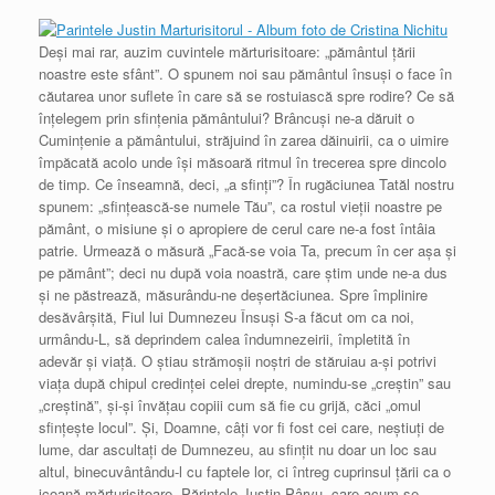
Deşi mai rar, auzim cuvintele mărturisitoare: „pământul ţării
noastre este sfânt”. O spunem noi sau pământul însuşi o face în
căutarea unor suflete în care să se rostuiască spre rodire? Ce să
înţelegem prin sfinţenia pământului? Brâncuşi ne-a dăruit o
Cuminţenie a pământului, străjuind în zarea dăinuirii, ca o uimire
împăcată acolo unde îşi măsoară ritmul în trecerea spre dincolo
de timp. Ce înseamnă, deci, „a sfinţi”? În rugăciunea Tatăl nostru
spunem: „sfinţească-se numele Tău”, ca rostul vieţii noastre pe
pământ, o misiune şi o apropiere de cerul care ne-a fost întâia
patrie. Urmează o măsură „Facă-se voia Ta, precum în cer aşa şi
pe pământ”; deci nu după voia noastră, care ştim unde ne-a dus
şi ne păstrează, măsurându-ne deşertăciunea. Spre împlinire
desăvârşită, Fiul lui Dumnezeu Însuşi S-a făcut om ca noi,
urmându-L, să deprindem calea îndumnezeirii, împletită în
adevăr şi viaţă. O ştiau strămoşii noştri de stăruiau a-şi potrivi
viaţa după chipul credinţei celei drepte, numindu-se „creştin” sau
„creştină”, şi-şi învăţau copiii cum să fie cu grijă, căci „omul
sfinţeşte locul”. Şi, Doamne, câţi vor fi fost cei care, neştiuţi de
lume, dar ascultaţi de Dumnezeu, au sfinţit nu doar un loc sau
altul, binecuvântându-l cu faptele lor, ci întreg cuprinsul ţării ca o
icoană mărturisitoare. Părintele Justin Pârvu, care acum se