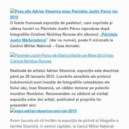
O foarte frumoasă expoziţie de pasteluri, care cuprinde şi
câteva lucrări cu Părintele Justin Pârvu reproduse după
fotografiile Cristinei Nichituş Roncea din albumul „
Părintele
Justin Mărturisitorul
” (dar nu numai), poate fi vizionată la
Centrul Militar Naţional – Casa Armatei.
Realizată de artistul Adrian Stoenică, expoziţia este deschisă
până pe 29 ianuarie 2015. Lucrările sensibile ale pictorul
înduhovnicit sunt însoţite de fotografiile cutezătoare ale
fiului său, Ioan Stoenică, un călător temerar pe potecile
munţilor României. Recomandăm cu căldură să vizitaţi
expoziţia celor doi artişti, publicând şi propriile lor
prezentări aici:
Avem bucuria să vă invităm la expoziția de pictură și fotografie a
familiei Stoenică, în centrul capitalei, la Cercul Militar Național