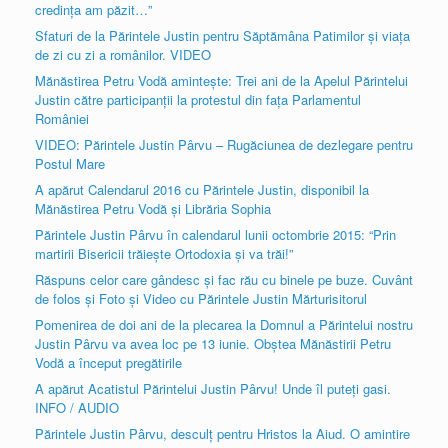
credinţa am păzit…”
Sfaturi de la Părintele Justin pentru Săptămâna Patimilor şi viaţa
de zi cu zi a românilor. VIDEO
Mănăstirea Petru Vodă aminteşte: Trei ani de la Apelul Părintelui
Justin către participanţii la protestul din faţa Parlamentul
României
VIDEO: Părintele Justin Pârvu – Rugăciunea de dezlegare pentru
Postul Mare
A apărut Calendarul 2016 cu Părintele Justin, disponibil la
Mănăstirea Petru Vodă şi Librăria Sophia
Părintele Justin Pârvu în calendarul lunii octombrie 2015: “Prin
martirii Bisericii trăieşte Ortodoxia şi va trăi!”
Răspuns celor care gândesc şi fac rău cu binele pe buze. Cuvânt
de folos şi Foto şi Video cu Părintele Justin Mărturisitorul
Pomenirea de doi ani de la plecarea la Domnul a Părintelui nostru
Justin Pârvu va avea loc pe 13 iunie. Obştea Mănăstirii Petru
Vodă a început pregătirile
A apărut Acatistul Părintelui Justin Pârvu! Unde îl puteţi gasi.
INFO / AUDIO
Părintele Justin Pârvu, desculţ pentru Hristos la Aiud. O amintire