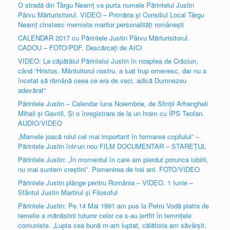
O stradă din Târgu Neamţ va purta numele Părintelui Justin
Pârvu Mărturisitorul. VIDEO – Primăria şi Consiliul Local Târgu
Neamţ cinstesc memoria marilor personalităţi româneşti
CALENDAR 2017 cu Părintele Justin Pârvu Mărturisitorul.
CADOU – FOTO/PDF. Descărcaţi de AICI
VIDEO: La căpătâiul Părintelui Justin în noaptea de Crăciun,
când “Hristos, Mântuitorul nostru, a luat trup omenesc, dar nu a
încetat să rămână ceea ce era de veci, adică Dumnezeu
adevărat”
Părintele Justin – Calendar luna Noiembrie, de Sfinţii Arhangheli
Mihail şi Gavriil. Şi o înregistrare de la un hram cu ÎPS Teofan.
AUDIO/VIDEO
„Mamele joacă rolul cel mai important în formarea copilului” –
Părintele Justin într-un nou FILM DOCUMENTAR – STAREŢUL
Părintele Justin: „În momentul în care am pierdut porunca iubirii,
nu mai suntem creştini”. Pomenirea de trei ani. FOTO/VIDEO
Părintele Justin plânge pentru România – VIDEO. 1 Iunie –
Sfântul Justin Martirul şi Filosoful
Părintele Justin: Pe 14 Mai 1991 am pus la Petru Vodă piatra de
temelie a mănăstirii tuturor celor ce s-au jertfit în temniţele
comuniste. „Lupta cea bună m-am luptat, călătoria am săvârşit,