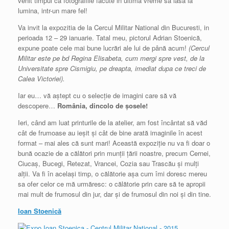
venit timpul ca fotografiile facute in ultima vreme sa iasa la
lumina, intr-un mare fel!
Va invit la expozitia de la Cercul Militar National din Bucuresti, in
perioada 12 – 29 ianuarie. Tatal meu, pictorul Adrian Stoenică,
expune poate cele mai bune luc
rări ale lui de până acum!
(Cercul
Militar este pe bd Regina Elisabeta, cum mergi spre vest, de la
Universitate spre Cismigiu, pe dreapta, imediat dupa ce treci de
Calea Victoriei).
Iar eu… vă aștept cu o selecție de imagini care să vă
descopere…
România, dincolo de șosele!
Ieri, când am luat printurile de la atelier, am fost încântat să văd
cât de frumoase au ieșit și cât de bine arată imaginile în acest
format – mai ales că sunt mari! Această expoziție nu va fi doar o
bună ocazie de a călători prin munții țării noastre, precum Cernei,
Ciucaș, Bucegi, Retezat, Vrancei, Cozia sau Trascău și mulți
alții. Va fi în același timp, o călătorie așa cum îmi doresc mereu
sa ofer celor ce mă urmăresc: o călătorie prin care să te apropii
mai mult de frumosul din jur, dar și de frumosul din noi și din tine.
Ioan Stoenică