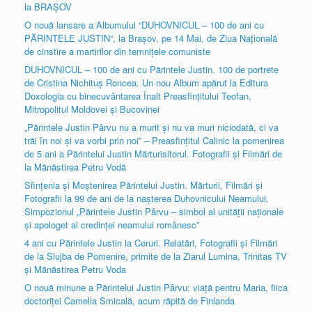
la BRAȘOV
O nouă lansare a Albumului “DUHOVNICUL – 100 de ani cu
PĂRINTELE JUSTIN“, la Brașov, pe 14 Mai, de Ziua Națională
de cinstire a martirilor din temnițele comuniste
DUHOVNICUL – 100 de ani cu Părintele Justin. 100 de portrete
de Cristina Nichituș Roncea. Un nou Album apărut la Editura
Doxologia cu binecuvântarea Înalt Preasfințitului Teofan,
Mitropolitul Moldovei și Bucovinei
„Părintele Justin Pârvu nu a murit şi nu va muri niciodată, ci va
trăi în noi şi va vorbi prin noi” – Preasfințitul Calinic la pomenirea
de 5 ani a Părintelui Justin Mărturisitorul. Fotografii și Filmări de
la Mănăstirea Petru Vodă
Sfințenia și Moștenirea Părintelui Justin. Mărturii, Filmări și
Fotografii la 99 de ani de la nașterea Duhovnicului Neamului.
Simpozionul „Părintele Justin Pârvu – simbol al unității naționale
și apologet al credinței neamului românesc”
4 ani cu Părintele Justin la Ceruri. Relatări, Fotografii şi Filmări
de la Slujba de Pomenire, primite de la Ziarul Lumina, Trinitas TV
şi Mănăstirea Petru Voda
O nouă minune a Părintelui Justin Pârvu: viaţă pentru Maria, fiica
doctoriţei Camelia Smicală, acum răpită de Finlanda