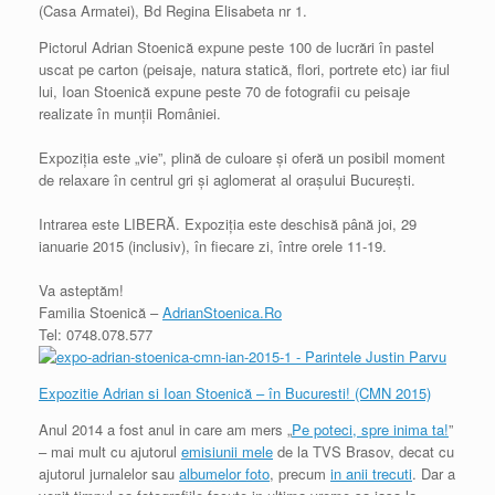
(Casa Armatei), Bd Regina Elisabeta nr 1.
Pictorul Adrian Stoenică expune peste 100 de lucrări în pastel
uscat pe carton (peisaje, natura statică, flori, portrete etc) iar fiul
lui, Ioan Stoenică expune peste 70 de fotografii cu peisaje
realizate în munții României.
Expoziția este „vie”, plină de culoare și oferă un posibil moment
de relaxare în centrul gri și aglomerat al orașului București.
Intrarea este LIBERĂ. Expoziția este deschisă până joi, 29
ianuarie 2015 (inclusiv), în fiecare zi, între orele 11-19.
Va asteptăm!
Familia Stoenică –
AdrianStoenica.Ro
Tel: 0748.078.577
Expozitie Adrian si Ioan Stoenică – în Bucuresti! (CMN 2015)
Anul 2014 a fost anul in care am mers „
Pe poteci, spre inima ta!
”
– mai mult cu ajutorul
emisiunii mele
de la TVS Brasov, decat cu
ajutorul jurnalelor sau
albumelor foto
, precum
in anii trecuti
. Dar a