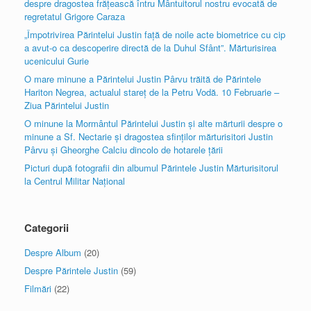
despre dragostea frăţească întru Mântuitorul nostru evocată de
regretatul Grigore Caraza
„Împotrivirea Părintelui Justin faţă de noile acte biometrice cu cip
a avut-o ca descoperire directă de la Duhul Sfânt”. Mărturisirea
ucenicului Gurie
O mare minune a Părintelui Justin Pârvu trăită de Părintele
Hariton Negrea, actualul stareţ de la Petru Vodă. 10 Februarie –
Ziua Părintelui Justin
O minune la Mormântul Părintelui Justin şi alte mărturii despre o
minune a Sf. Nectarie şi dragostea sfinţilor mărturisitori Justin
Pârvu şi Gheorghe Calciu dincolo de hotarele ţării
Picturi după fotografii din albumul Părintele Justin Mărturisitorul
la Centrul Militar Naţional
Categorii
Despre Album
(20)
Despre Părintele Justin
(59)
Filmări
(22)